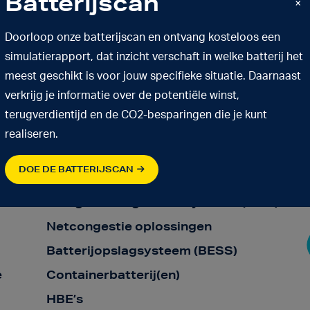
Batterijscan
×
Doorloop onze batterijscan en ontvang kosteloos een
simulatierapport, dat inzicht verschaft in welke batterij het
meest geschikt is voor jouw specifieke situatie. Daarnaast
verkrijg je informatie over de potentiële winst,
terugverdientijd en de CO2-besparingen die je kunt
realiseren.
Energiehandel
DOE DE BATTERIJSCAN
jen
Onbalans
Energie Management Systeem (EMS)
Netcongestie oplossingen
Batterijopslagsysteem (BESS)
e
Containerbatterij(en)
HBE’s