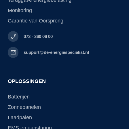
Teruggave energiebelasting
Monitoring
Garantie van Oorsprong
phone_enabled
073 - 260 06 00
mail
support@de-energiespecialist.nl
OPLOSSINGEN
Batterijen
Zonnepanelen
Laadpalen
EMS en aansturing