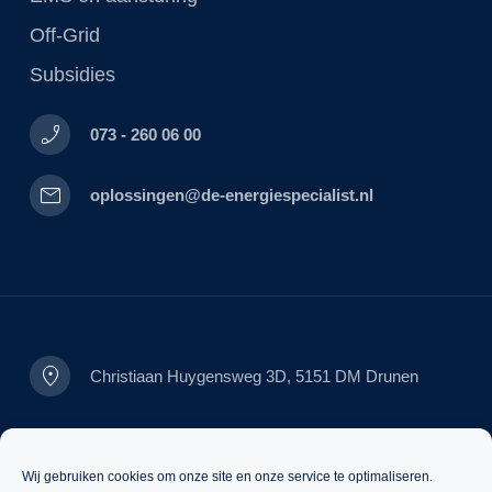
Off-Grid
Subsidies
phone_enabled
073 - 260 06 00
mail
oplossingen@de-energiespecialist.nl
location_on
Christiaan Huygensweg 3D, 5151 DM Drunen
Wil je op de hoogte blijven?
Wij gebruiken cookies om onze site en onze service te optimaliseren.