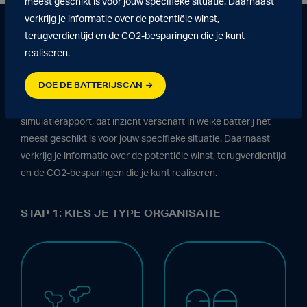
meest geschikt is voor jouw specifieke situatie. Daarnaast
verkrijg je informatie over de potentiële winst,
Welke batterij oplossing past bij jouw
terugverdientijd en de CO2-besparingen die je kunt
organisatie?
realiseren.
Batterijscan
DOE DE BATTERIJSCAN
Doorloop onze batterijscan en ontvang kosteloos een
simulatierapport, dat inzicht verschaft in welke batterij het
meest geschikt is voor jouw specifieke situatie. Daarnaast
verkrijg je informatie over de potentiële winst, terugverdientijd
en de CO2-besparingen die je kunt realiseren.
STAP 1: KIES JE TYPE ORGANISATIE